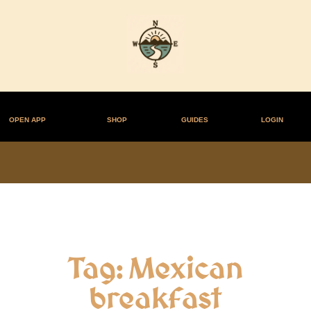
OPEN APP
SHOP
GUIDES
LOGIN
Tag: Mexican
breakfast