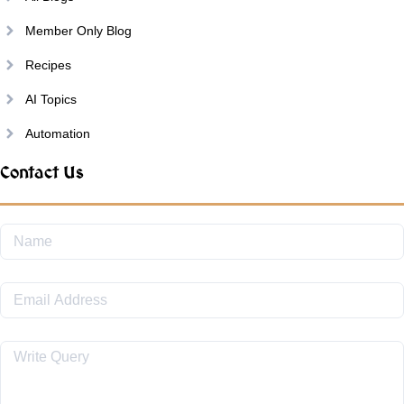
Member Only Blog
Recipes
AI Topics
Automation
Contact Us