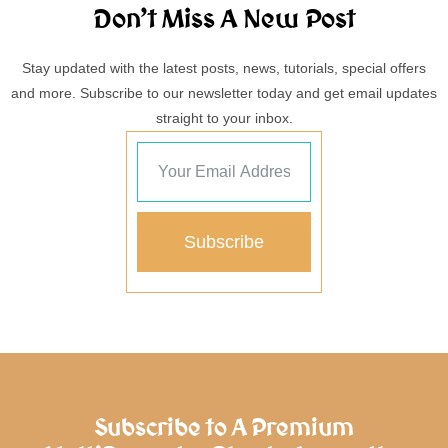
Don’t Miss A New Post
Stay updated with the latest posts, news, tutorials, special offers
and more. Subscribe to our newsletter today and get email updates
straight to your inbox.
Subscribe
Subscribe to A Premium