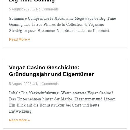
5 August 2026
No Comments
Sommaire Comprendre le Mécanisme Megaways de Big Time
Gaming Les Titres Phares de la Collection à Vegasino
Stratégies pour Maximiser Vos Sessions de Jeu Comment
Read More »
Vegaz Casino Geschichte:
Gründungsjahr und Eigentümer
5 August 2026
No Comments
Inhalt Die Markteinführung: Wann startete Vegaz Casino?
Das Unternehmen hinter der Marke: Eigentümer und Lizenz
Ein Blick auf die Bonusstruktur bei Start und heute
Entwicklung
Read More »