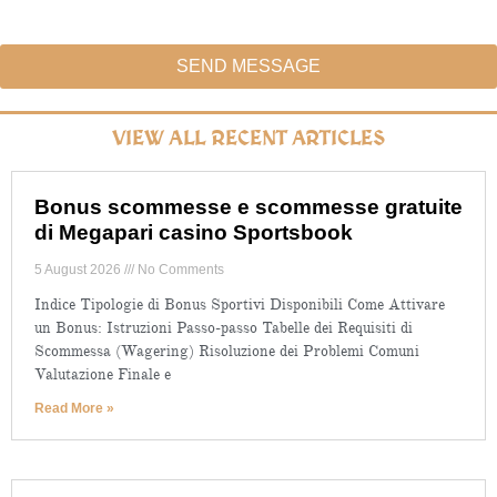
SEND MESSAGE
VIEW ALL RECENT ARTICLES
Bonus scommesse e scommesse gratuite
di Megapari casino Sportsbook
5 August 2026
No Comments
Indice Tipologie di Bonus Sportivi Disponibili Come Attivare
un Bonus: Istruzioni Passo-passo Tabelle dei Requisiti di
Scommessa (Wagering) Risoluzione dei Problemi Comuni
Valutazione Finale e
Read More »