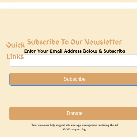
Subscribe To Our Newsletter
Quick
Enter Your Email Address Below & Subscribe
Links
Subscribe
Donate
Your donations help support site and app development, including the AI
MultiPrompter blog.