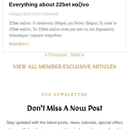
Everything about 22bet καζίνο
4 August 2026
No Comments
22bet καζίνο: Ο Απόλυτος Οδηγός για Νέους Παίχτες Τι είναι το
22bet καζίνο; Το 22bet καζίνο είναι μια από τις πιο δημοφιλείς
πλατφόρμες τυχερών παιχνιδιών
Read More »
« Previous
Next »
VIEW ALL MEMBER EXCLUSIVE ARTICLES
OUR NEWSLETTER
Don’t Miss A New Post
Stay updated with the latest posts, news, tutorials, special offers